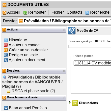
DOCUMENTS UTILES
Accueil
Remonter
Fichier
Contacts
Recherche
Dossier
Prévalidation / Bibliographie selon normes d
Actions
Modèle de CV
Historique
Document ajouté par
FRITSCH Jean
Ajouter un contact
Créer un sous-dossier
Rédiger un texte
Pièces jointes
Ajouter un document
Dossiers
Prévalidation / Bibliographie
selon normes de VANCOUVER /
Plagiat
(9)
RSCA et phase socle (2)
Dans le même dossier
Discussions
Bilan annuel Portfolio