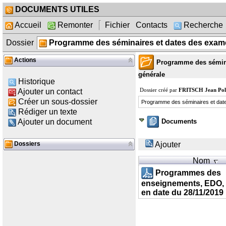
DOCUMENTS UTILES
Accueil
Remonter
Fichier
Contacts
Recherche
Dossier
Programme des séminaires et dates des exam
Actions
Programme des sémina
générale
Historique
Dossier créé par
FRITSCH Jean Pol
Ajouter un contact
Créer un sous-dossier
Programme des séminaires et dat
Rédiger un texte
Documents
Ajouter un document
Dossiers
Ajouter
Nom
Programmes des
enseignements, EDO,
en date du 28/11/2019