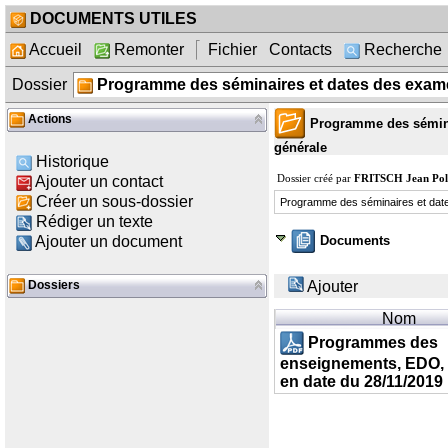
DOCUMENTS UTILES
Accueil
Remonter
Fichier
Contacts
Recherche
Dossier
Programme des séminaires et dates des exam
Actions
Programme des sémina
générale
Historique
Dossier créé par
FRITSCH Jean Pol
Ajouter un contact
Créer un sous-dossier
Programme des séminaires et dat
Rédiger un texte
Documents
Ajouter un document
Dossiers
Ajouter
Nom
Programmes des
enseignements, EDO,
en date du 28/11/2019