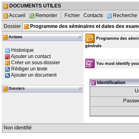
DOCUMENTS UTILES
Accueil
Remonter
Fichier
Contacts
Recherche
Dossier
Programme des séminaires et dates des exam
Actions
Programme des sémina
générale
Historique
Ajouter un contact
Créer un sous-dossier
You must identify your
Rédiger un texte
Ajouter un document
Identification
Dossiers
U
Passwo
Non identifié