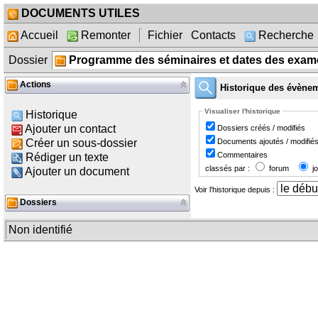
DOCUMENTS UTILES
Accueil
Remonter
Fichier
Contacts
Recherche
Dossier
Programme des séminaires et dates des exam
Actions
Historique des évène
Visualiser l'historique
Historique
Ajouter un contact
Dossiers créés / modifiés
Documents ajoutés / modifié
Créer un sous-dossier
Commentaires
Rédiger un texte
classés par :
forum
jo
Ajouter un document
Voir l'historique depuis :
Dossiers
Non identifié