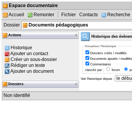
Espace documentaire
Accueil
Remonter
Fichier
Contacts
Recherche
Dossier
Documents pédagogiques
Actions
Historique des évène
Visualiser l'historique
Historique
Ajouter un contact
Dossiers créés / modifiés
Documents ajoutés / modifié
Créer un sous-dossier
Commentaires
Rédiger un texte
classés par :
forum
jo
Ajouter un document
Voir l'historique depuis :
Dossiers
Non identifié