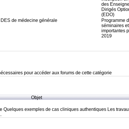
des Enseign
Dirigés Optio
(EDO)
e DES de médecine générale
Programme d
séminaires et
importantes 
2019
nécessaires pour accéder aux forums de cette catégorie
Objet
lques exemples de cas cliniques authentiques Les travaux ne sont
.