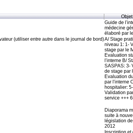
Objet
Guide de l'in
médecine gé
élaboré par 
ateur (utiliser entre autre dans le journal de bord)
A/ Stage prat
niveau 1: 1- 
stage par le
Evaluation st
l'interne B/ S
SASPAS: 3- V
de stage par
Evaluation d
par l'interne 
hospitalier: 5-
Validation pa
service +++ 6
Diaporama mo
suite à nouve
législation d
2012
Inscription et