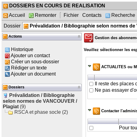
DOSSIERS EN COURS DE REALISATION
Accueil
Remonter
Fichier
Contacts
Recherche
Dossier
Prévalidation / Bibliographie selon normes d
Actions
Gestion des abonnem
Historique
Veuillez sélectionner les es
Ajouter un contact
Créer un sous-dossier
ACTUALITES ou M
Rédiger un texte
Ajouter un document
Il reste des places
Dossiers
Ne pas essayer d'o
Prévalidation / Bibliographie
selon normes de VANCOUVER /
Plagiat
(9)
Contacter l'adminis
RSCA et phase socle (2)
Pour tou