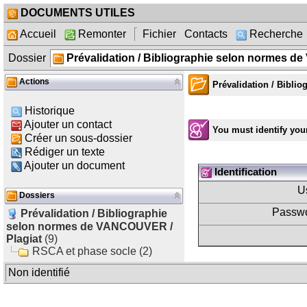
DOCUMENTS UTILES
Accueil
Remonter
Fichier
Contacts
Recherche
Dossier
Prévalidation / Bibliographie selon normes d
Actions
Prévalidation / Bibli
Historique
Ajouter un contact
You must identify your
Créer un sous-dossier
Rédiger un texte
Ajouter un document
Identification
U
Dossiers
Passwo
Prévalidation / Bibliographie
selon normes de VANCOUVER /
Plagiat
(9)
RSCA et phase socle (2)
Non identifié