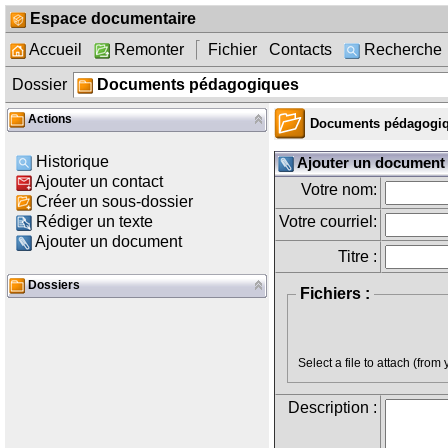
Espace documentaire
Accueil
Remonter
Fichier
Contacts
Recherche
Dossier
Documents pédagogiques
Actions
Documents pédagogi
Historique
Ajouter un document 
Ajouter un contact
Votre nom:
Créer un sous-dossier
Rédiger un texte
Votre courriel:
Ajouter un document
Titre :
Dossiers
Fichiers :
Description :